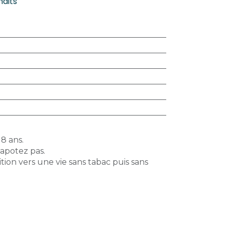
haits
18 ans.
vapotez pas.
tion vers une vie sans tabac puis sans