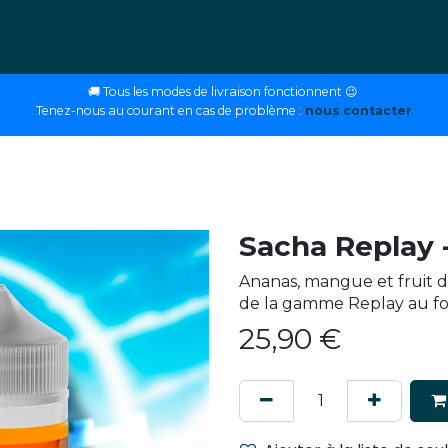
ettes
E-liquides
DIY
Nos magasins
Conseils
🚚 Tous les modes de livraison fonctionnent 😉
Tenez-nous au courant en cas de problème :
nous contacter
Sacha Replay 
Ananas, mangue et fruit d
de la gamme Replay au fo
25,90
€