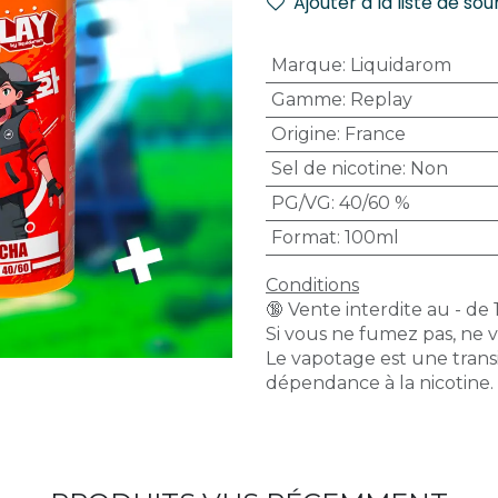
Ajouter à la liste de sou
Marque
:
Liquidarom
Gamme
:
Replay
Origine
:
France
Sel de nicotine
:
Non
PG/VG
:
40/60 %
Format
:
100ml
Conditions
🔞 Vente interdite au - de 
Si vous ne fumez pas, ne 
Le vapotage est une transi
dépendance à la nicotine.