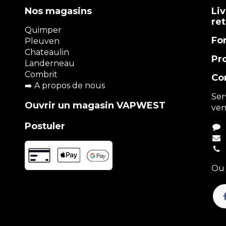
Nos magasins
Liv
re
Quimper
Fo
Pleuven
Chateaulin
Pr
Landerneau
Combrit
Co
➡️
A propos de nous
Ser
Ouvrir un magasin VAPWEST
ven
Postuler
Ou 