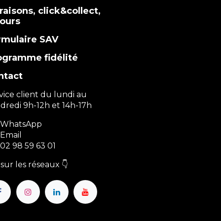
raisons, click&collect,
tours
rmulaire SAV
ogramme fidélité
ntact
vice client du lundi au
dredi 9h-12h et 14h-17h
WhatsApp
Email
02 98 59 63 01
sur les réseaux 👇