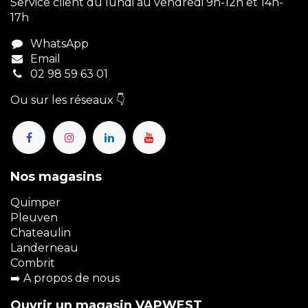
Service client du lundi au vendredi 9h-12h et 14h-
17h
WhatsApp
Email
02 98 59 63 01
Ou sur les réseaux 👇
Nos magasins
Quimper
Pleuven
Chateaulin
Landerneau
Combrit
➡️
A propos de nous
Ouvrir un magasin VAPWEST