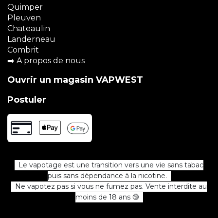
Quimper
Pleuven
Chateaulin
Landerneau
Combrit
➡️
A propos de nous
Ouvrir un magasin VAPWEST
Postuler
Le vapotage est une transition vers une vie sans tabac
puis sans dépendance à la nicotine.
Ne vapotez pas si vous ne fumez pas. Vente interdite au
moins de 18 ans 🔞