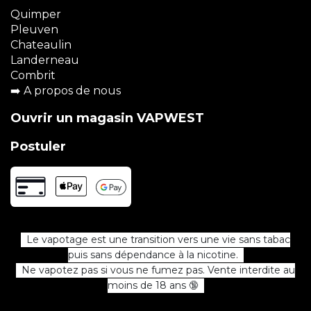
Quimper
Pleuven
Chateaulin
Landerneau
Combrit
➡️
A propos de nous
Ouvrir un magasin VAPWEST
Postuler
Le vapotage est une transition vers une vie sans tabac
puis sans dépendance à la nicotine.
Ne vapotez pas si vous ne fumez pas. Vente interdite au
moins de 18 ans 🔞