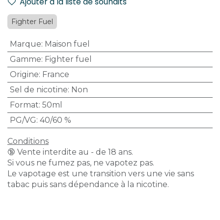
Ajouter à la liste de souhaits
Fighter Fuel
Marque
:
Maison fuel
Gamme
:
Fighter fuel
Origine
:
France
Sel de nicotine
:
Non
Format
:
50ml
PG/VG
:
40/60 %
Conditions
🔞 Vente interdite au - de 18 ans.
Si vous ne fumez pas, ne vapotez pas.
Le vapotage est une transition vers une vie sans
tabac puis sans dépendance à la nicotine.