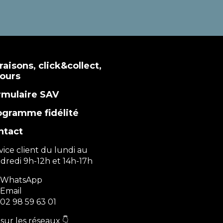
raisons, click&collect,
tours
rmulaire SAV
ogramme fidélité
ntact
vice client du lundi au
dredi 9h-12h et 14h-17h
WhatsApp
Email
02 98 59 63 01
sur les réseaux 👇