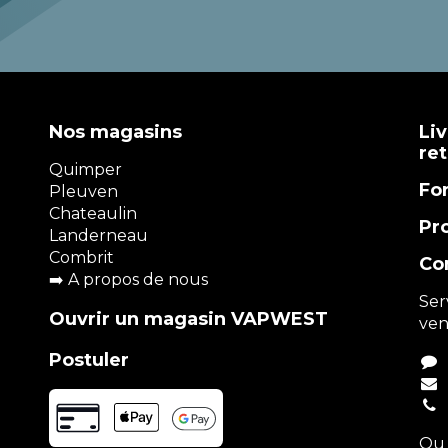
Nos magasins
Liv
re
Quimper
Fo
Pleuven
Chateaulin
Pr
Landerneau
Combrit
Co
➡️
A propos de nous
Ser
Ouvrir un magasin VAPWEST
ven
Postuler
Ou 