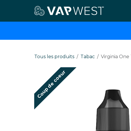
Se rendre au contenu
E-cigar
Tous les produits
Tabac
Virginia One 
Coup de coeur