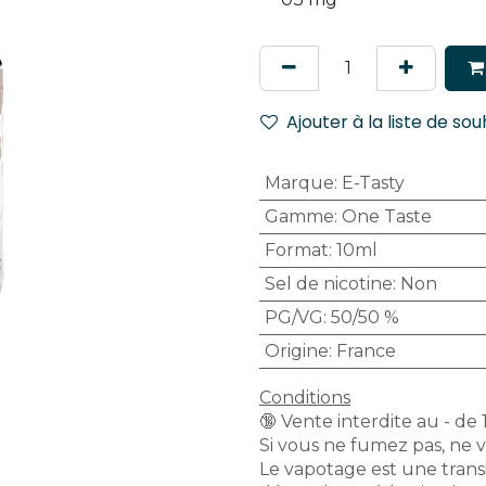
Ajouter à la liste de sou
Marque
:
E-Tasty
Gamme
:
One Taste
Format
:
10ml
Sel de nicotine
:
Non
PG/VG
:
50/50 %
Origine
:
France
Conditions
🔞 Vente interdite au - de 
Si vous ne fumez pas, ne 
Le vapotage est une transi