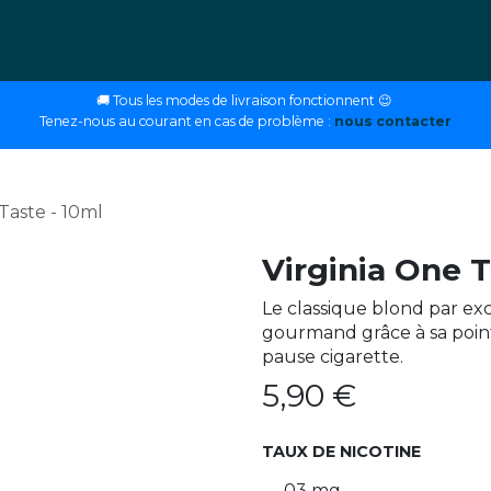
ettes
E-liquides
DIY
Nos magasins
Conseils
🚚 Tous les modes de livraison fonctionnent 😉
Tenez-nous au courant en cas de problème :
nous contacter
Taste - 10ml
Virginia One T
Le classique blond par ex
gourmand grâce à sa poin
pause cigarette.
5,90
€
TAUX DE NICOTINE