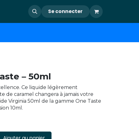
Se connecter
aste – 50ml
cellence. Ce liquide légèrement
te de caramel changera à jamais votre
uide Virginia 50ml de la gamme One Taste
sion 10ml.
Ajouter au panier