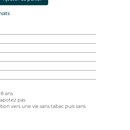
haits
18 ans.
vapotez pas.
tion vers une vie sans tabac puis sans