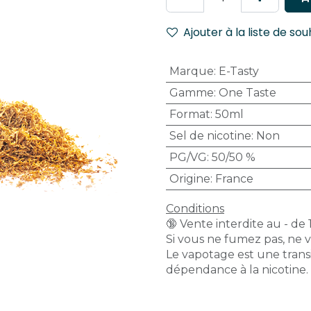
Ajouter à la liste de sou
Marque
:
E-Tasty
Gamme
:
One Taste
Format
:
50ml
Sel de nicotine
:
Non
PG/VG
:
50/50 %
Origine
:
France
Conditions
🔞 Vente interdite au - de 
Si vous ne fumez pas, ne 
Le vapotage est une transi
dépendance à la nicotine.