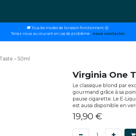
ettes
E-liquides
DIY
Nos magasins
Conseils
🚚 Tous les modes de livraison fonctionnent 😉
Tenez-nous au courant en cas de problème :
nous contacter
 Taste – 50ml
Virginia One T
Le classique blond par ex
gourmand grâce à sa poin
pause cigarette. Le E-Liq
est aussi disponible en ver
19,90
€