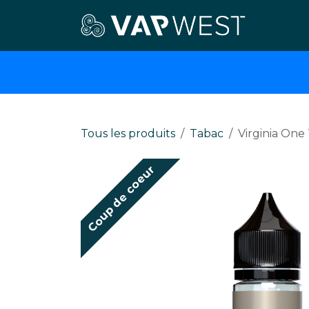
Se rendre au contenu
E-cigar
Tous les produits
Tabac
Virginia One
Coup de coeur