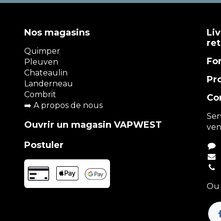
Nos magasins
Liv
re
Quimper
Fo
Pleuven
Chateaulin
Pr
Landerneau
Combrit
Co
➡️
A propos de nous
Ser
Ouvrir un magasin VAPWEST
ven
Postuler
Ou 