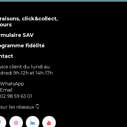
raisons, click&collect,
tours
rmulaire SAV
ogramme fidélité
ntact
vice client du lundi au
dredi 9h-12h et 14h-17h
WhatsApp
Email
02 98 59 63 01
sur les réseaux 👇