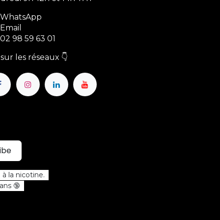
WhatsApp
Email
02 98 59 63 01
sur les réseaux 👇
ibe
à la nicotine.
 ans 🔞