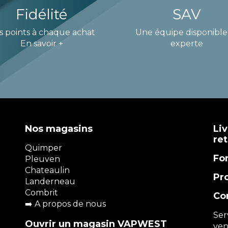
Fidélité
SAV
s points à chaque achat
Une équipe disponible
En savoir +
experte
Nos magasins
Liv
re
Quimper
Fo
Pleuven
Chateaulin
Pr
Landerneau
Combrit
Co
➡️
A propos de nous
Ser
Ouvrir un magasin VAPWEST
ven