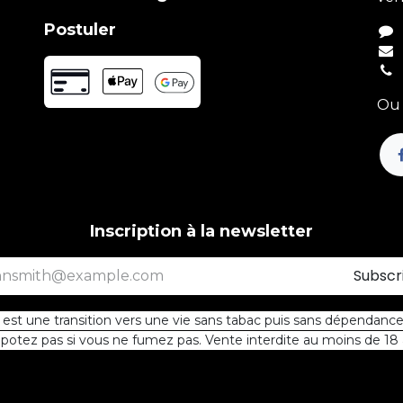
Postuler
Ou 
Inscription à la newsletter
Subscr
st une transition vers une vie sans tabac puis sans dépendance 
otez pas si vous ne fumez pas. Vente interdite au moins de 18