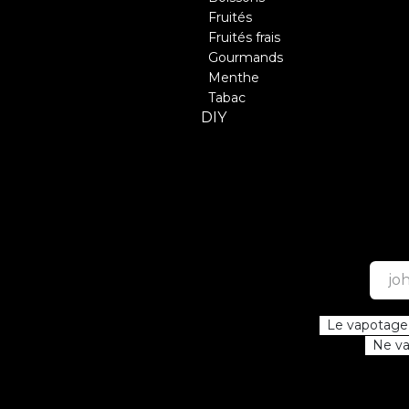
Fruités
Fruités frais
Gourmands
Menthe
Tabac
DIY
Le vapotage e
Ne vap