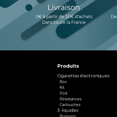
Livraison
0€ à partir de 30€ d'achats
De
Dans toute la France
Produits
Cigarettes électroniques
Box
Kit
Pod
Résistances
Cartouches
E-liquides
Boissons