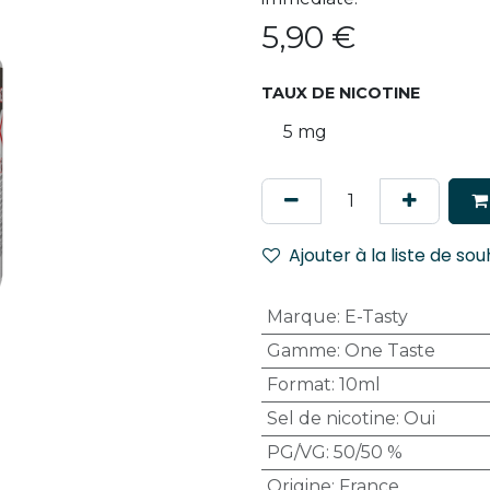
5,90
€
TAUX DE NICOTINE
Ajouter à la liste de sou
Marque
:
E-Tasty
Gamme
:
One Taste
Format
:
10ml
Sel de nicotine
:
Oui
PG/VG
:
50/50 %
Origine
:
France