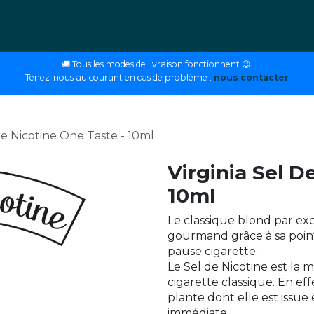
ettes
E-liquides
DIY
Nos magasins
Conseils
🚚 Tous les modes de livraison fonctionnent 😉
Tenez-nous au courant en cas de problème :
nous contacter
De Nicotine One Taste - 10ml
Virginia Sel D
10ml
Le classique blond par ex
gourmand grâce à sa poin
pause cigarette.
Le Sel de Nicotine est la 
cigarette classique. En eff
plante dont elle est issue
immédiate.