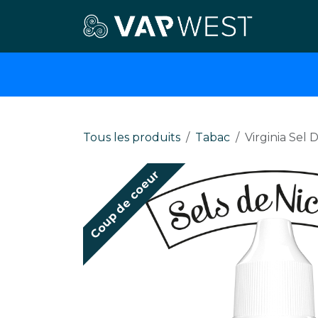
Se rendre au contenu
E-cigar
Tous les produits
Tabac
Virginia Sel 
Coup de coeur