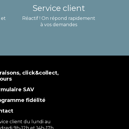
Service client
 et
Réactif ! On répond rapidement
à vos demandes
raisons, click&collect,
tours
rmulaire SAV
ogramme fidélité
ntact
vice client du lundi au
dredi 9h-12h et 14h-17h