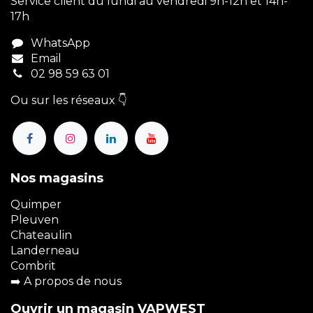
Service client du lundi au vendredi 9h-12h et 14h-
17h
WhatsApp
Email
02 98 59 63 01
Ou sur les réseaux 👇
Nos magasins
Quimper
Pleuven
Chateaulin
Landerneau
Combrit
➡️
A propos de nous
Ouvrir un magasin VAPWEST