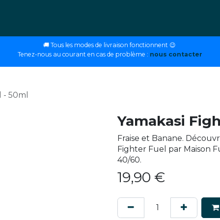
ettes
E-liquides
DIY
Nos magasins
Conseils
🚚 Tous les modes de livraison fonctionnent 😉
Tenez-nous au courant en cas de problème :
nous contacter
l - 50ml
Yamakasi Figh
Fraise et Banane. Découvr
Fighter Fuel par Maison F
40/60.
19,90
€