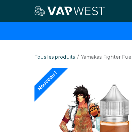
Se rendre au contenu
E-cigar
Tous les produits
Yamakasi Fighter Fue
Nouveau !