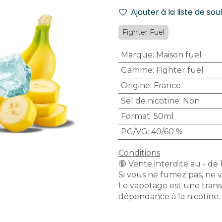
Ajouter à la liste de sou
Fighter Fuel
Marque
:
Maison fuel
Gamme
:
Fighter fuel
Origine
:
France
Sel de nicotine
:
Non
Format
:
50ml
PG/VG
:
40/60 %
Conditions
🔞 Vente interdite au - de 
Si vous ne fumez pas, ne 
Le vapotage est une transi
dépendance à la nicotine.