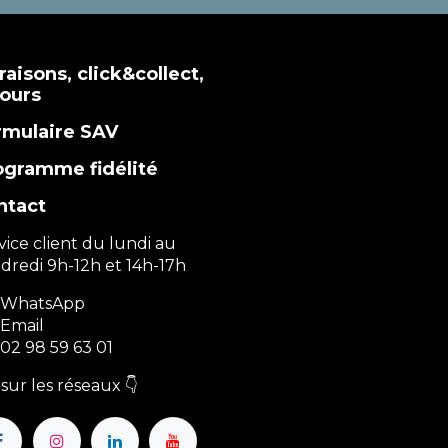
raisons, click&collect,
tours
rmulaire SAV
ogramme fidélité
ntact
vice client du lundi au
dredi 9h-12h et 14h-17h
WhatsApp
Email
02 98 59 63 01
sur les réseaux 👇