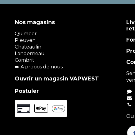
Nos magasins
Liv
re
Quimper
Fo
Pleuven
Chateaulin
Pr
Landerneau
Combrit
Co
➡️
A propos de nous
Ser
Ouvrir un magasin VAPWEST
ven
Postuler
Ou 