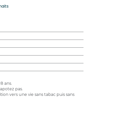
haits
18 ans.
vapotez pas.
tion vers une vie sans tabac puis sans